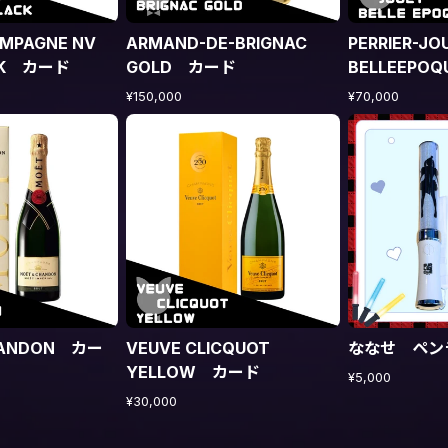
MPAGNE NV
ARMAND-DE-BRIGNAC
PERRIER-JO
CK カード
GOLD カード
BELLEEPO
¥150,000
¥70,000
ANDON カー
VEUVE CLICQUOT
ななせ ペン
YELLOW カード
¥5,000
¥30,000